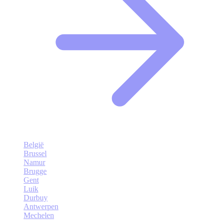
België
Brussel
Namur
Brugge
Gent
Luik
Durbuy
Antwerpen
Mechelen