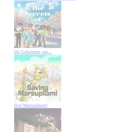
De Geheimen van...
Red Marsupilami!