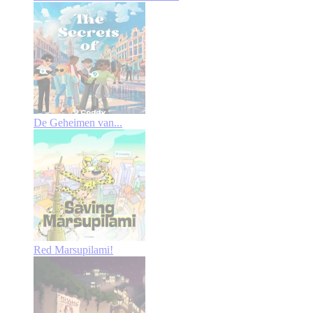
De Geheimen van...
Red Marsupilami!