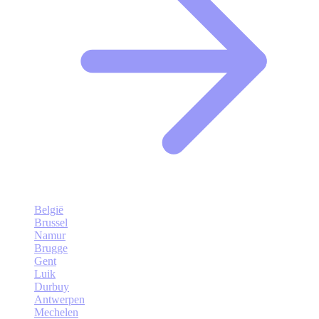
België
Brussel
Namur
Brugge
Gent
Luik
Durbuy
Antwerpen
Mechelen