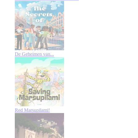
De Geheimen van...
Red Marsupilami!