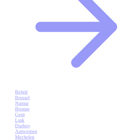
België
Brussel
Namur
Brugge
Gent
Luik
Durbuy
Antwerpen
Mechelen