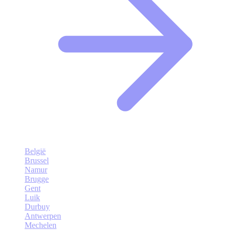
België
Brussel
Namur
Brugge
Gent
Luik
Durbuy
Antwerpen
Mechelen