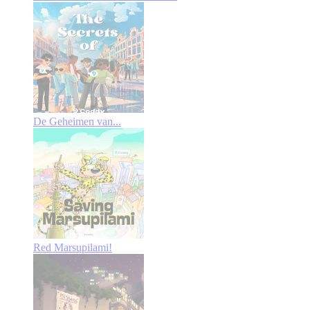
De Geheimen van...
Red Marsupilami!