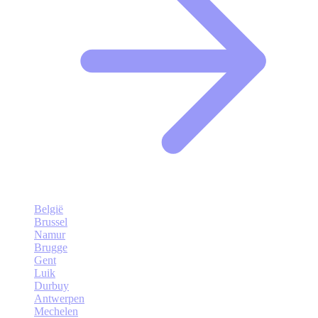
België
Brussel
Namur
Brugge
Gent
Luik
Durbuy
Antwerpen
Mechelen