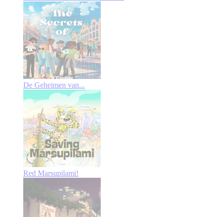
De Geheimen van...
Red Marsupilami!