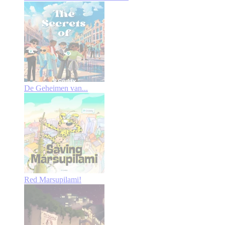
De Geheimen van...
Red Marsupilami!