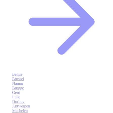
België
Brussel
Namur
Brugge
Gent
Luik
Durbuy
Antwerpen
Mechelen