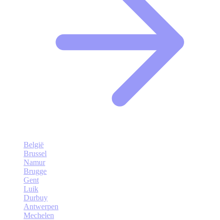
België
Brussel
Namur
Brugge
Gent
Luik
Durbuy
Antwerpen
Mechelen