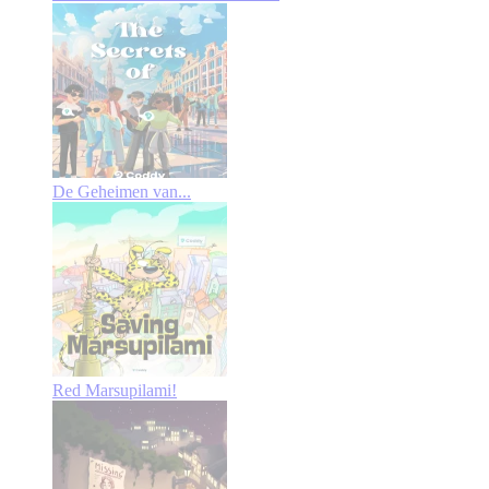
De Geheimen van...
Red Marsupilami!