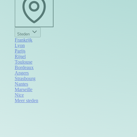
Steden
Frankrijk
Lyon
Parijs
Rijsel
Toulouse
Bordeaux
Angers
Strasbourg
Nantes
Marseille
Nice
Meer steden