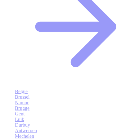
België
Brussel
Namur
Brugge
Gent
Luik
Durbuy
Antwerpen
Mechelen