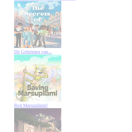
De Geheimen van...
Red Marsupilami!