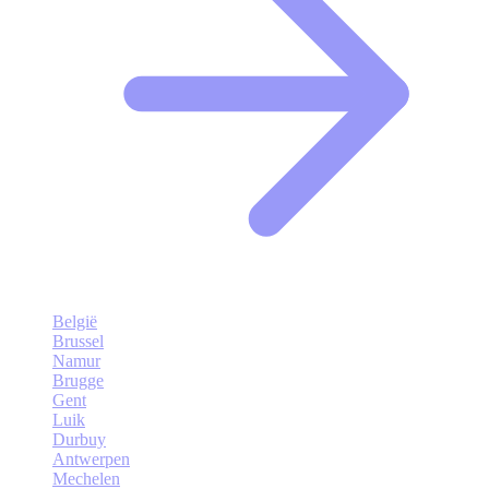
België
Brussel
Namur
Brugge
Gent
Luik
Durbuy
Antwerpen
Mechelen