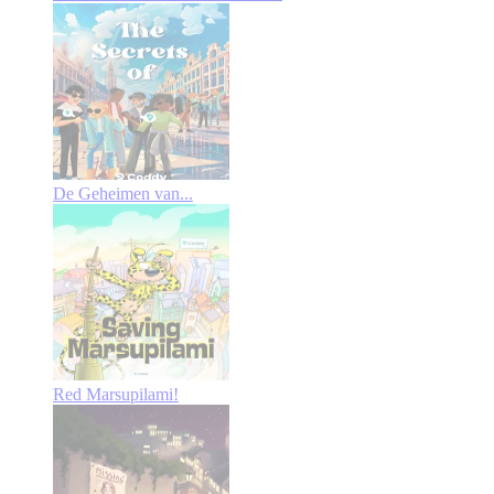
De Geheimen van...
Red Marsupilami!