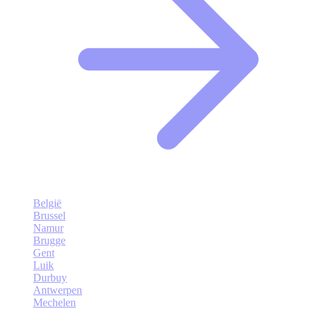
België
Brussel
Namur
Brugge
Gent
Luik
Durbuy
Antwerpen
Mechelen