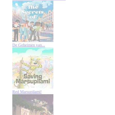
De Geheimen van...
Red Marsupilami!