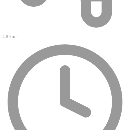
4,8 km
·