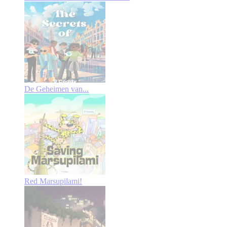
De Geheimen van...
Red Marsupilami!