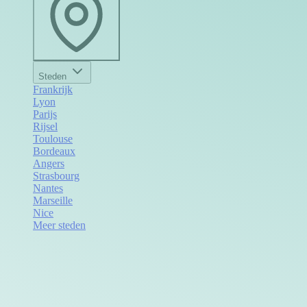
Steden
Frankrijk
Lyon
Parijs
Rijsel
Toulouse
Bordeaux
Angers
Strasbourg
Nantes
Marseille
Nice
Meer steden