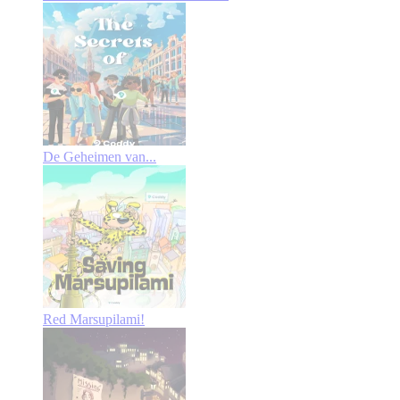
De Geheimen van...
Red Marsupilami!