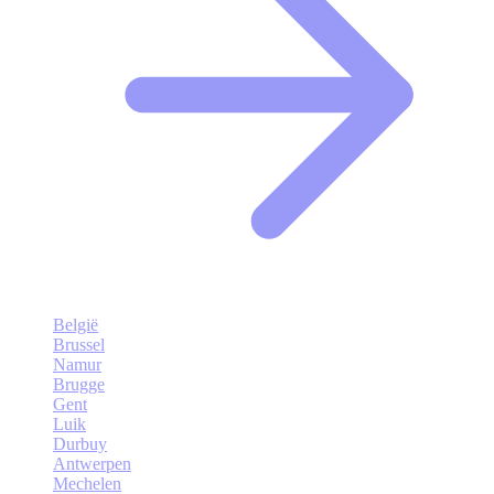
België
Brussel
Namur
Brugge
Gent
Luik
Durbuy
Antwerpen
Mechelen