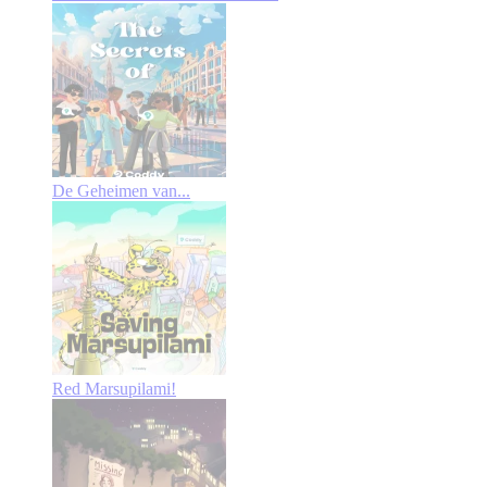
De Geheimen van...
Red Marsupilami!