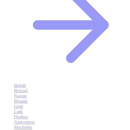
België
Brussel
Namur
Brugge
Gent
Luik
Durbuy
Antwerpen
Mechelen