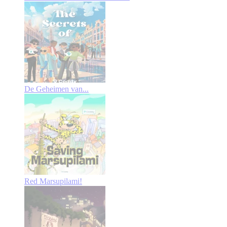
De Geheimen van...
Red Marsupilami!