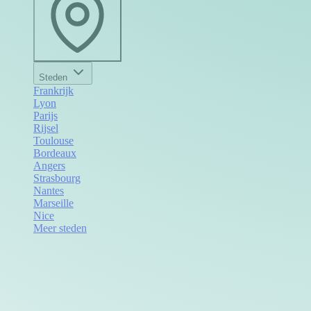
Steden
Frankrijk
Lyon
Parijs
Rijsel
Toulouse
Bordeaux
Angers
Strasbourg
Nantes
Marseille
Nice
Meer steden