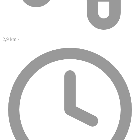
2,9 km
·