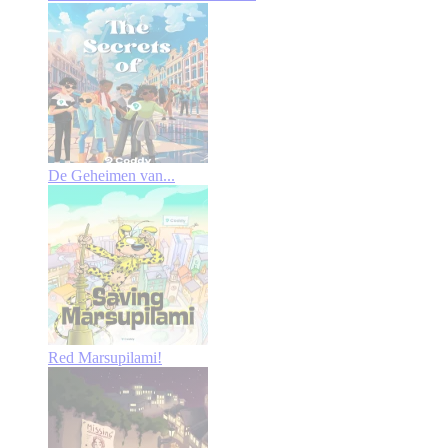
De Geheimen van...
Red Marsupilami!