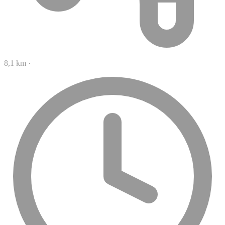
8,1 km
·