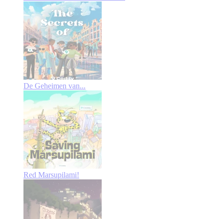
De Geheimen van...
Red Marsupilami!