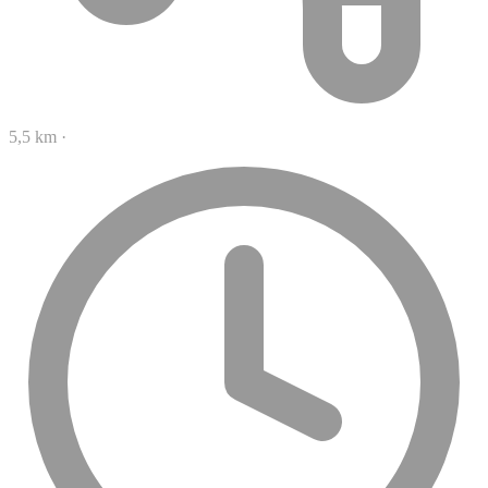
5,5 km
·