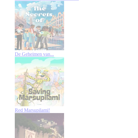
De Geheimen van...
Red Marsupilami!