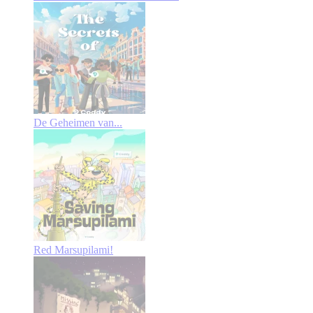
De Geheimen van...
Red Marsupilami!