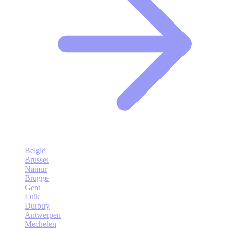
België
Brussel
Namur
Brugge
Gent
Luik
Durbuy
Antwerpen
Mechelen