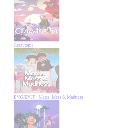
Crazytopia
EVG/EVJF : Mates, Mess & Madness