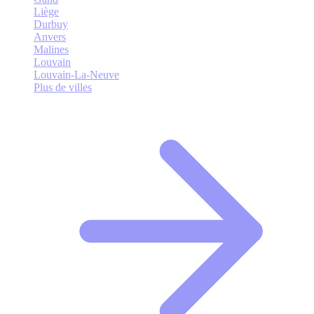
Liège
Durbuy
Anvers
Malines
Louvain
Louvain-La-Neuve
Plus de villes