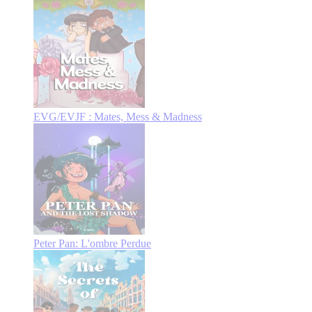
EVG/EVJF : Mates, Mess & Madness
Peter Pan: L'ombre Perdue