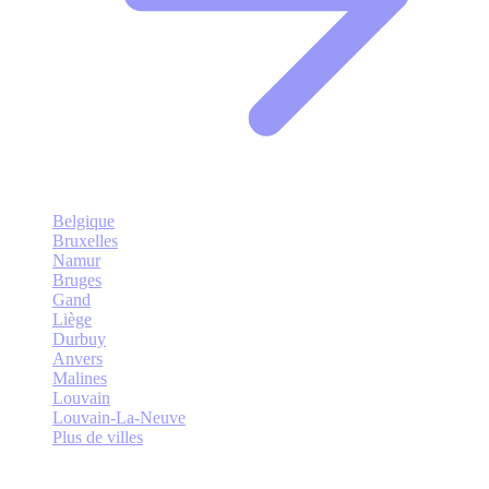
Belgique
Bruxelles
Namur
Bruges
Gand
Liège
Durbuy
Anvers
Malines
Louvain
Louvain-La-Neuve
Plus de villes