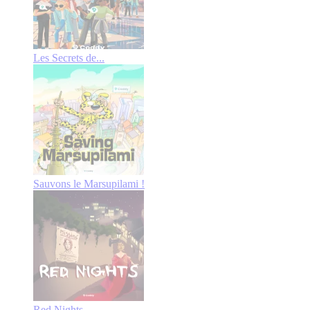
Les Secrets de...
Sauvons le Marsupilami !
Red Nights