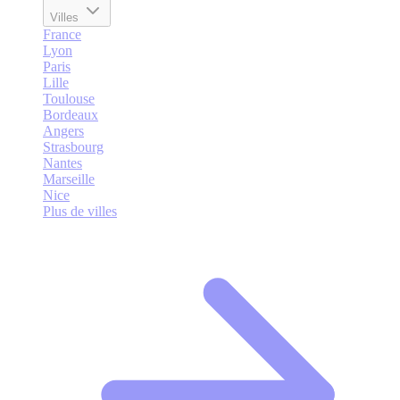
Villes
France
Lyon
Paris
Lille
Toulouse
Bordeaux
Angers
Strasbourg
Nantes
Marseille
Nice
Plus de villes