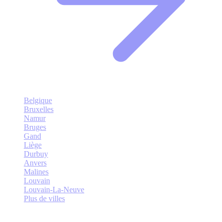
Belgique
Bruxelles
Namur
Bruges
Gand
Liège
Durbuy
Anvers
Malines
Louvain
Louvain-La-Neuve
Plus de villes