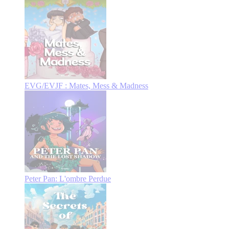
EVG/EVJF : Mates, Mess & Madness
Peter Pan: L'ombre Perdue