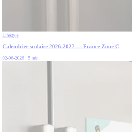
Lifestyle
Calendrier scolaire 2026-2027 — France Zone C
02-06-2026
·
5 min