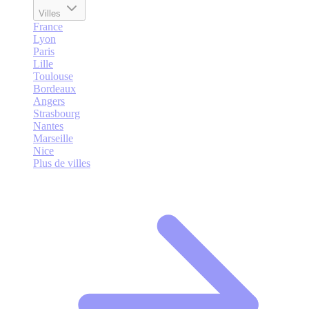
Villes
France
Lyon
Paris
Lille
Toulouse
Bordeaux
Angers
Strasbourg
Nantes
Marseille
Nice
Plus de villes