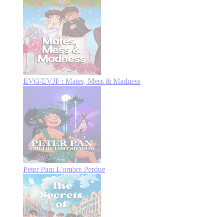
EVG/EVJF : Mates, Mess & Madness
Peter Pan: L'ombre Perdue