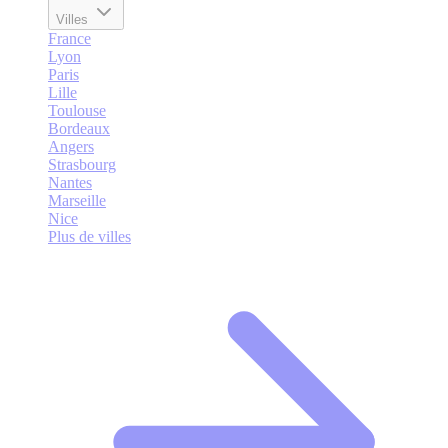
Villes
France
Lyon
Paris
Lille
Toulouse
Bordeaux
Angers
Strasbourg
Nantes
Marseille
Nice
Plus de villes