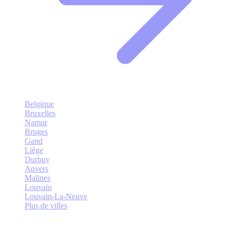
Belgique
Bruxelles
Namur
Bruges
Gand
Liège
Durbuy
Anvers
Malines
Louvain
Louvain-La-Neuve
Plus de villes