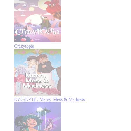
Crazytopia
EVG/EVJF : Mates, Mess & Madness