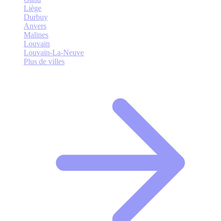
Liège
Durbuy
Anvers
Malines
Louvain
Louvain-La-Neuve
Plus de villes