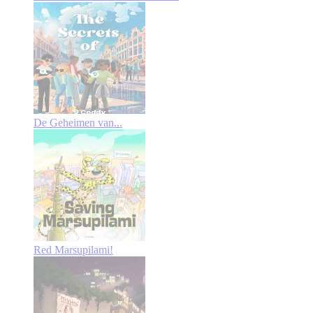
De Geheimen van...
Red Marsupilami!