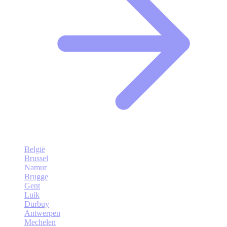
België
Brussel
Namur
Brugge
Gent
Luik
Durbuy
Antwerpen
Mechelen