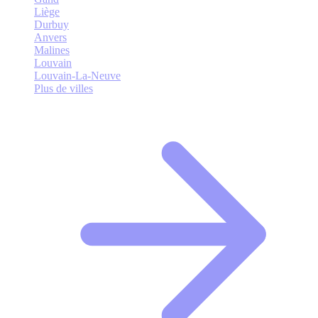
Liège
Durbuy
Anvers
Malines
Louvain
Louvain-La-Neuve
Plus de villes