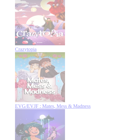
Crazytopia
EVG/EVJF : Mates, Mess & Madness