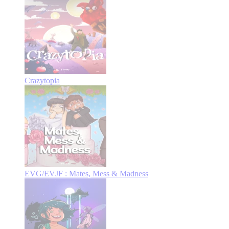
Crazytopia
EVG/EVJF : Mates, Mess & Madness