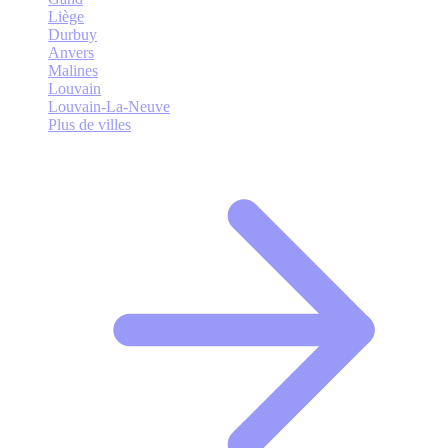
Liège
Durbuy
Anvers
Malines
Louvain
Louvain-La-Neuve
Plus de villes