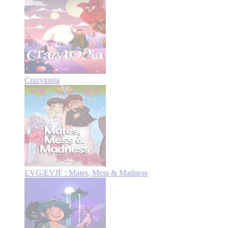
Crazytopia
EVG/EVJF : Mates, Mess & Madness