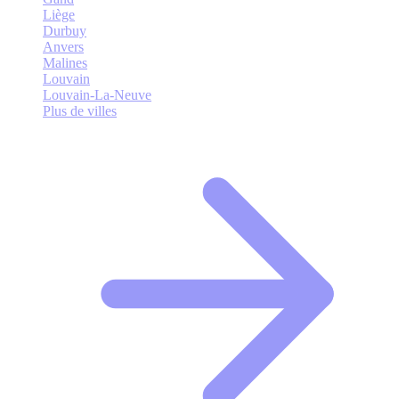
Liège
Durbuy
Anvers
Malines
Louvain
Louvain-La-Neuve
Plus de villes