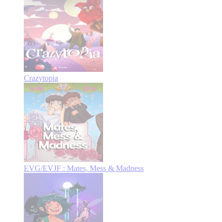
Crazytopia
EVG/EVJF : Mates, Mess & Madness