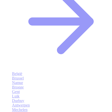
België
Brussel
Namur
Brugge
Gent
Luik
Durbuy
Antwerpen
Mechelen