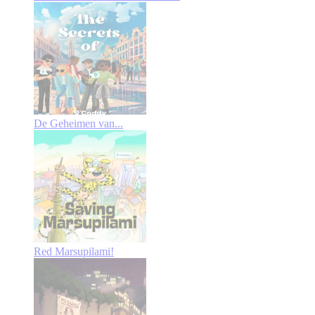
De Geheimen van...
Red Marsupilami!