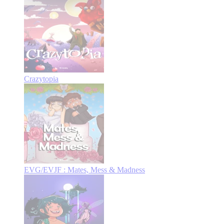
Crazytopia
EVG/EVJF : Mates, Mess & Madness