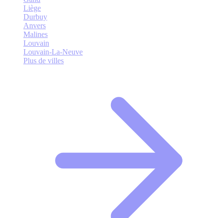
Liège
Durbuy
Anvers
Malines
Louvain
Louvain-La-Neuve
Plus de villes