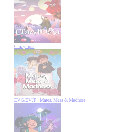
Crazytopia
EVG/EVJF : Mates, Mess & Madness