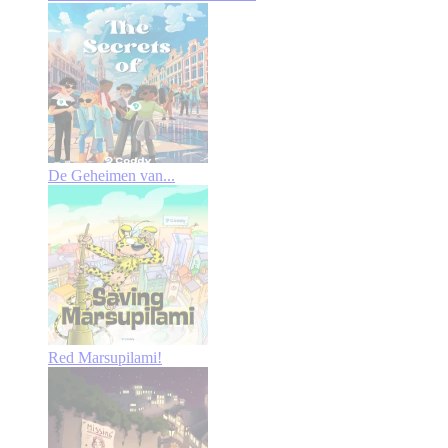
De Geheimen van...
Red Marsupilami!