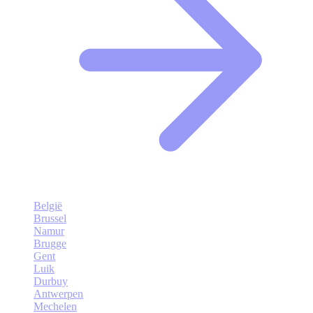
België
Brussel
Namur
Brugge
Gent
Luik
Durbuy
Antwerpen
Mechelen