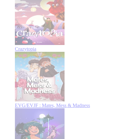
Crazytopia
EVG/EVJF : Mates, Mess & Madness