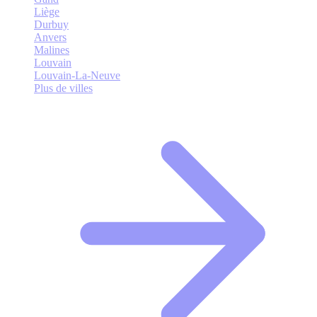
Liège
Durbuy
Anvers
Malines
Louvain
Louvain-La-Neuve
Plus de villes