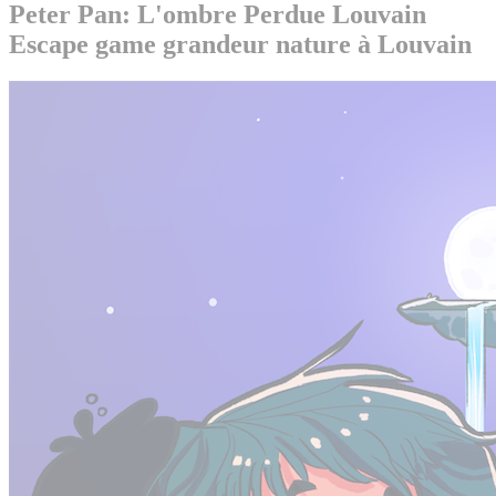
Peter Pan: L'ombre Perdue Louvain
Escape game grandeur nature à Louvain