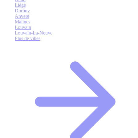
Liège
Durbuy
Anvers
Malines
Louvain
Louvain-La-Neuve
Plus de villes