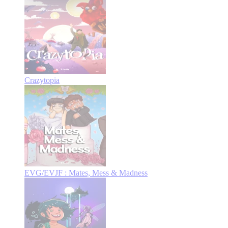
Crazytopia
EVG/EVJF : Mates, Mess & Madness