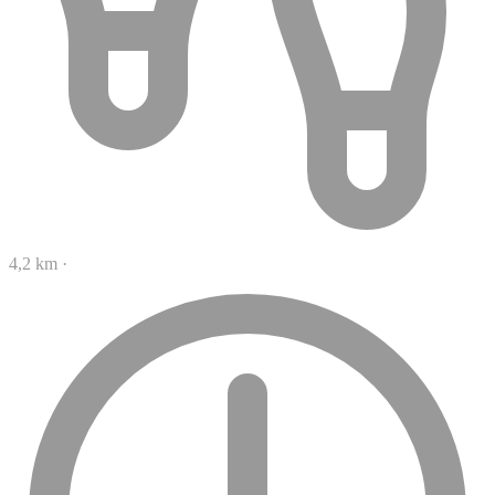
4,2 km
·