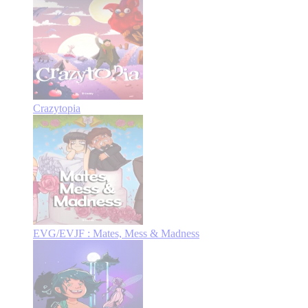
Crazytopia
EVG/EVJF : Mates, Mess & Madness