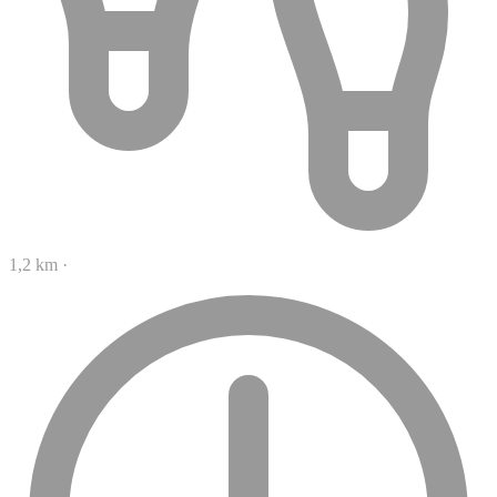
1,2 km
·