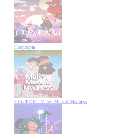
Crazytopia
EVG/EVJF : Mates, Mess & Madness