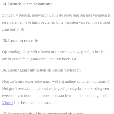
14. Brunch in een restaurant
Zondag = brunch, nietwaar? Het is de beste dag om met vrienden te
reserveren en je te laten bedienen of te genieten van een royaal zoet-
zout buffet!🥞
15. Lezen in een café
Op zondag, als je wilt relaxen maar toch even weg wil, is het leuk
om in een café te gaan zitten met een boek. 📖
16. Kledingkast uitmesten en kleren verkopen
Nog zo'n niet superleuke maar wel erg nuttige activiteit: opruimen!
Het geeft overzicht in je kast en je geeft je ongebruikte kleding een
tweede leven door het te verkopen aan iemand die het nodig heeft!
Vinted
is je beste vriend daarvoor.
17. Sporten (thuis of in de sportschool als open)