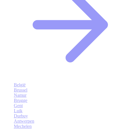
België
Brussel
Namur
Brugge
Gent
Luik
Durbuy
Antwerpen
Mechelen