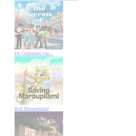
De Geheimen van...
Red Marsupilami!