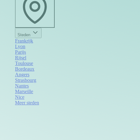
Steden
Frankrijk
Lyon
Parijs
Rijsel
Toulouse
Bordeaux
Angers
Strasbourg
Nantes
Marseille
Nice
Meer steden