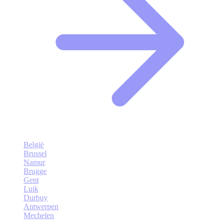
België
Brussel
Namur
Brugge
Gent
Luik
Durbuy
Antwerpen
Mechelen