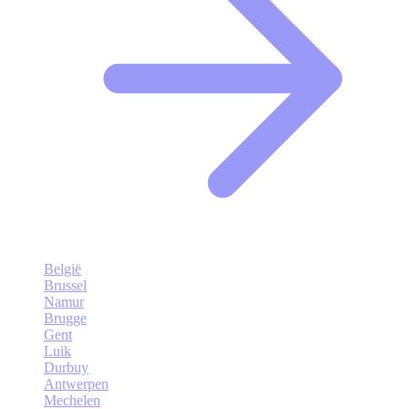
België
Brussel
Namur
Brugge
Gent
Luik
Durbuy
Antwerpen
Mechelen