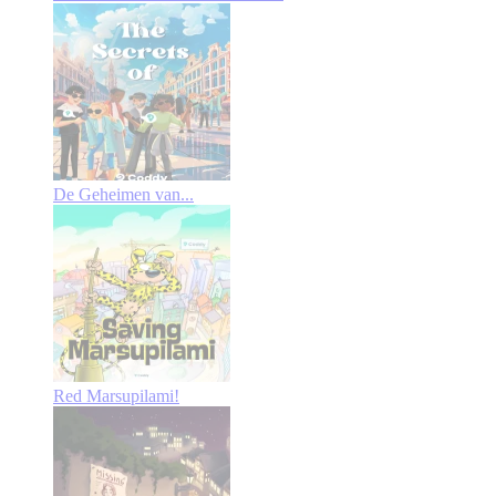
De Geheimen van...
Red Marsupilami!