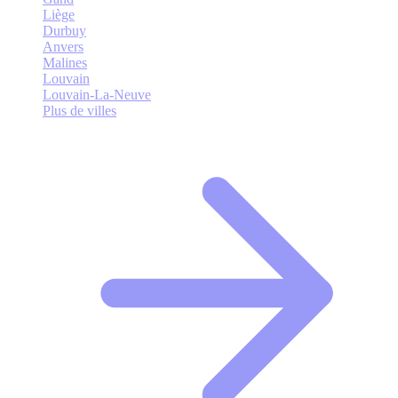
Liège
Durbuy
Anvers
Malines
Louvain
Louvain-La-Neuve
Plus de villes