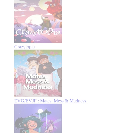
Crazytopia
EVG/EVJF : Mates, Mess & Madness