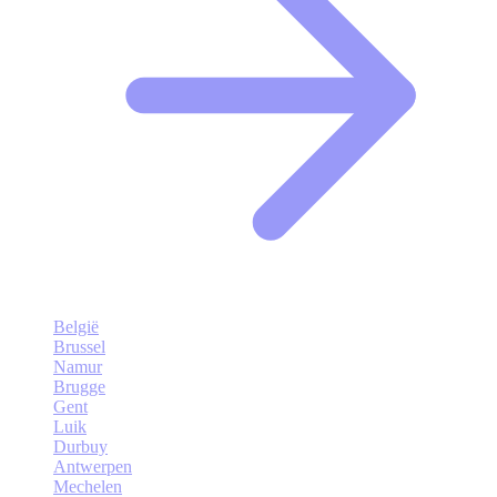
België
Brussel
Namur
Brugge
Gent
Luik
Durbuy
Antwerpen
Mechelen