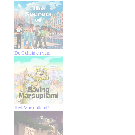
De Geheimen van...
Red Marsupilami!