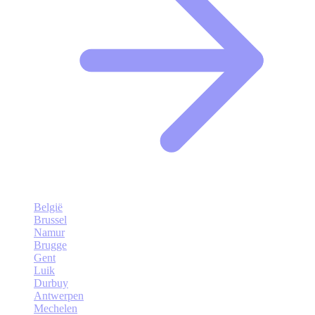
België
Brussel
Namur
Brugge
Gent
Luik
Durbuy
Antwerpen
Mechelen