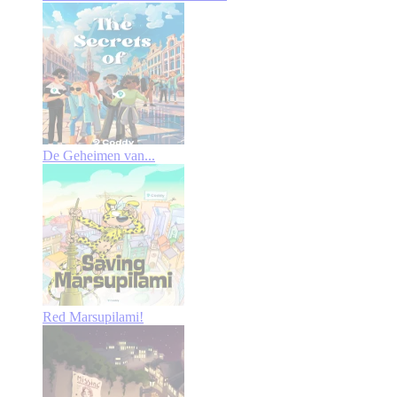
De Geheimen van...
Red Marsupilami!