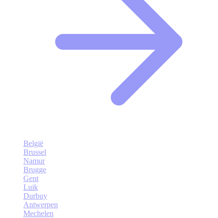
België
Brussel
Namur
Brugge
Gent
Luik
Durbuy
Antwerpen
Mechelen