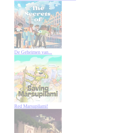
De Geheimen van...
Red Marsupilami!