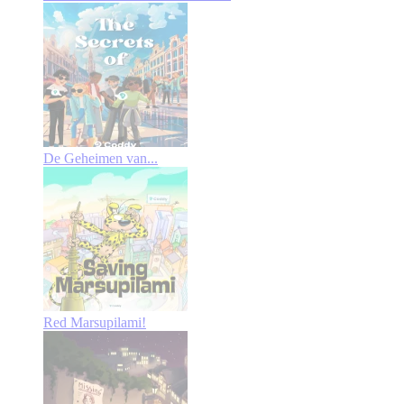
De Geheimen van...
Red Marsupilami!