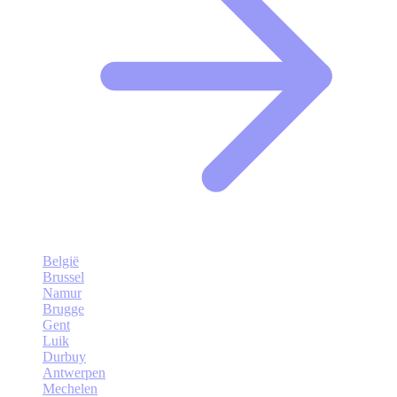
België
Brussel
Namur
Brugge
Gent
Luik
Durbuy
Antwerpen
Mechelen