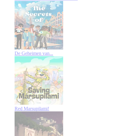
De Geheimen van...
Red Marsupilami!