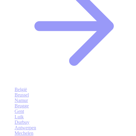
België
Brussel
Namur
Brugge
Gent
Luik
Durbuy
Antwerpen
Mechelen