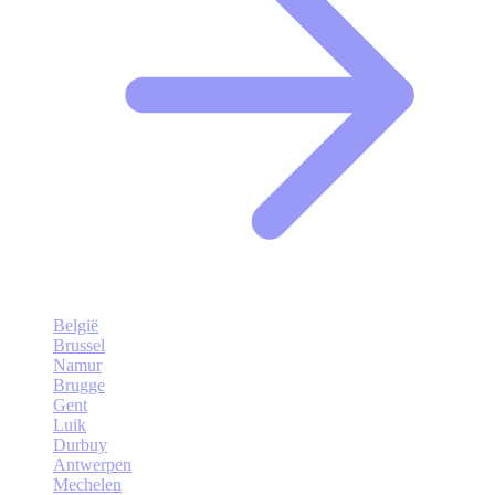
België
Brussel
Namur
Brugge
Gent
Luik
Durbuy
Antwerpen
Mechelen