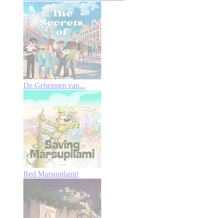
De Geheimen van...
Red Marsupilami!